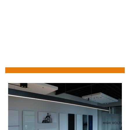
– Geurloos en geluidloos
– Geen slijtage en lange levensduur.
– Flexibel en verplaatsbaar
– 100% veilig en gezonde warmte
– Milieuvriendelijk, geen CO2 uitstoot
– Geen luchtcirculatie, gunstig voor astmapatiënten