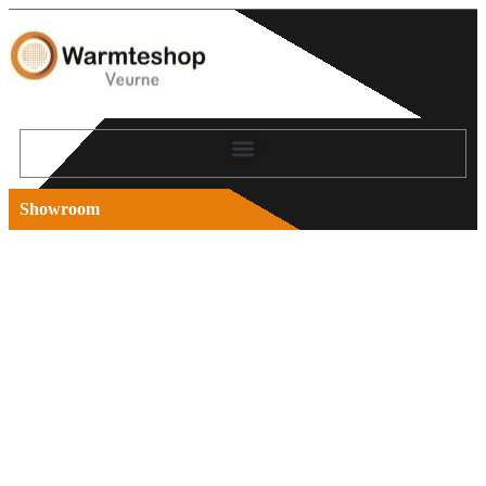
Showroom
Showroom bezoeken
Infrarood verwarming kopen doe je rechtstreeks bij
Warmteshop Veurne. In onze showroom kan je zelf
de infrarood warmte ervaren en de verschillende
modellen zien en voelen.
Een kennismakingsgesprek is geheel vrijblijvend.
We vertellen je graag meer over onze duurzame
infrarood producten. Neem daarom vandaag nog