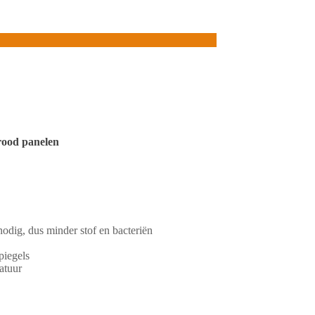
rood panelen
nodig, dus minder stof en bacteriën
piegels
atuur