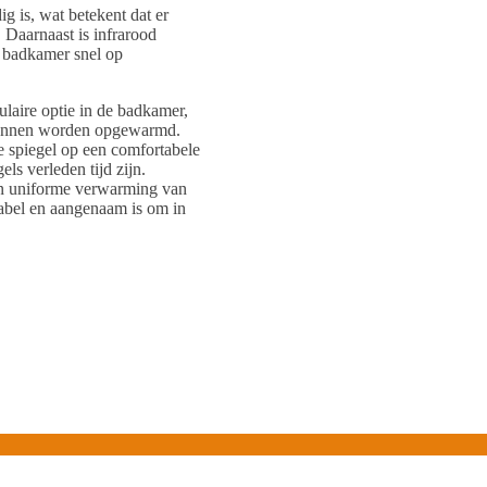
ig is, wat betekent dat er
 Daarnaast is infrarood
e badkamer snel op
aire optie in de badkamer,
kunnen worden opgewarmd.
e spiegel op een comfortabele
ls verleden tijd zijn.
en uniforme verwarming van
abel en aangenaam is om in