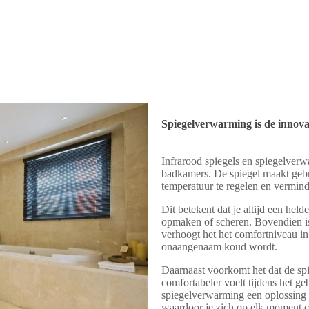
Spiegelverwarming is de innova
Infrarood spiegels en spiegelverw
badkamers. De spiegel maakt gebr
temperatuur te regelen en verminde
Dit betekent dat je altijd een helde
opmaken of scheren. Bovendien is
verhoogt het het comfortniveau i
onaangenaam koud wordt.
Daarnaast voorkomt het dat de spi
comfortabeler voelt tijdens het ge
spiegelverwarming een oplossing di
waardoor je zich op elk moment c