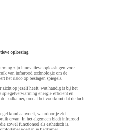
tieve oplossing
arming zijn innovatieve oplossingen voor
uik van infrarood technologie om de
rt het risico op beslagen spiegels.
r zicht op jezelf heeft, wat handig is bij het
 spiegelverwarming energie-efficiënt en
n de badkamer, omdat het voorkomt dat de lucht
egel koud aanvoelt, waardoor je zich
bruik ervan. In het algemeen biedt infrarood
e zowel functioneel als esthetisch is,
omfortabel voelt in je badkamer.