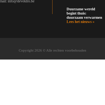
mail: info@devektro.be
Duurzame wereld
begint thuis:
duurzaam verwarmen
Lees het nieuws »
Copyright 2026 © Alle rechten voorbehouden